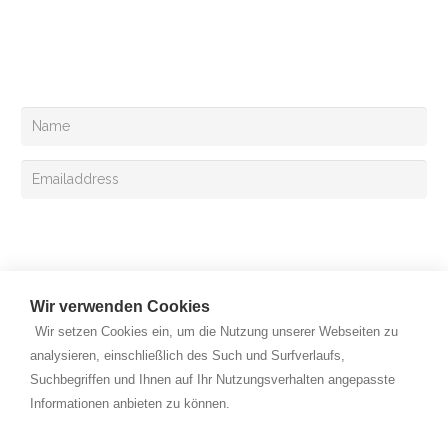
You can follow us at
Your can also register for the Exclusive mail
Sign up
Wir verwenden Cookies
Wir setzen Cookies ein, um die Nutzung unserer Webseiten zu
analysieren, einschließlich des Such und Surfverlaufs,
Suchbegriffen und Ihnen auf Ihr Nutzungsverhalten angepasste
Copyright © 2026 Rehan Medizingeräte Handels GmbH. All
Informationen anbieten zu können.
rights reserved.