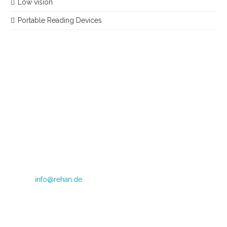
Low vision
Portable Reading Devices
Im Teelbruch 104
45219 Essen
Directrice: Judith van Doren
Telephone: +49 (0) 2054 1245 799
Fax: +49 (0) 2054 1245 798
E-mail:
info@rehan.de
VAT no.: DE 179871312
CoC Oost Brabant: 590513306
Opening hours