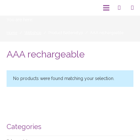
You are here:
Home
/
Webshop
/
Product Batterietyp
/
AAA rechargeable
AAA rechargeable
No products were found matching your selection.
Categories