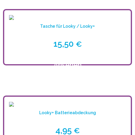
Tasche für Looky / Looky+
15,50
€
Ansehen
Looky+ Batterieabdeckung
4,95
€