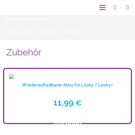
Sie befinden sich hier:
Start
/
Shop
/
Low Vision
/
Zubehör
Zubehör
Wiederaufladbarer Akku für Looky / Looky+
11,99
€
Ansehen