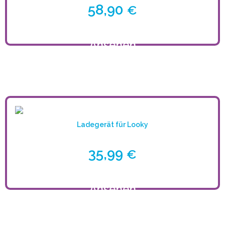
58,90
€
Ansehen
Ladegerät für Looky
35,99
€
Ansehen