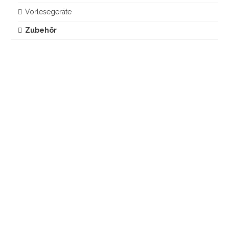
Vorlesegeräte
Zubehör
REHAN Medizingeräte Handels GmbH
Geschäftsführerin: Judith van Doren
Im Teelbruch 104
45219 Essen
Hauptstraße 41a
87740 Buxheim
Montag bis Freitag 08:00 – 16:00 Uhr