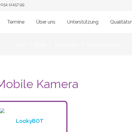
 2054 12457 99
Termine
Über uns
Unterstützung
Qualität
Start
/
Shop
/
Low Vision
/
Mobile Kamera
Mobile Kamera
LookyBOT