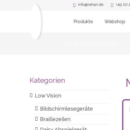
info@rehan.de
+49 (0)
Produkte
Webshop
Sie befinden sich hier:
Kategorien
Low Vision
Bildschirmlesegeräte
Braillezeilen
Daisy Abspielgerät