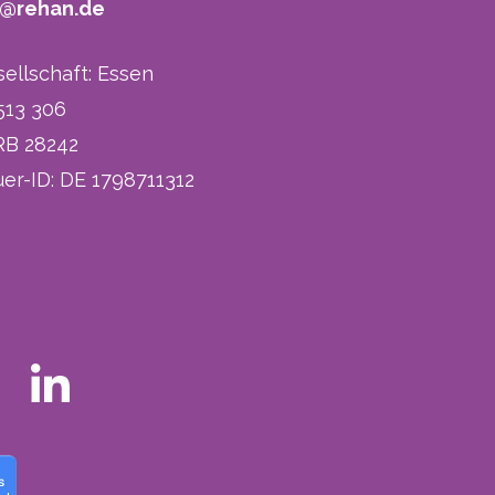
o@rehan.de
sellschaft: Essen
 513 306
RB 28242
er-ID: DE 1798711312