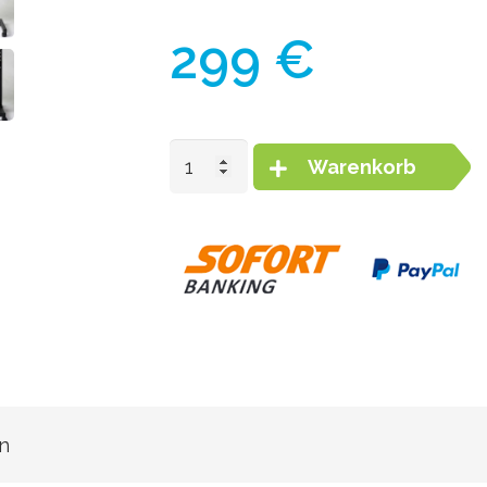
299
€
Warenkorb
Rolltisch
Menge
n