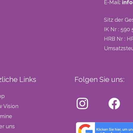
E-Mail:
inf
Sitz der Ge
IK Nr : 590
HRB Nr : H
Umsatzsteu
liche Links
Folgen Sie uns:
op
 Vision
rmine
er uns