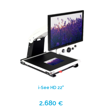
i-See HD 22"
2.680
€