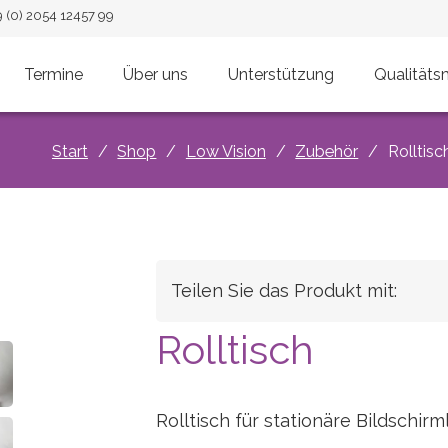
9 (0) 2054 12457 99
Termine
Über uns
Unterstützung
Qualität
Start
/
Shop
/
Low Vision
/
Zubehör
/
Rolltisc
Teilen Sie das Produkt mit:
Rolltisch
Rolltisch für stationäre Bildschir