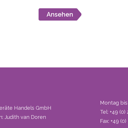
Ansehen
Montag bis 
eräte Handels GmbH
Tel: +49 (0
n: Judith van Doren
Fax: +49 (0