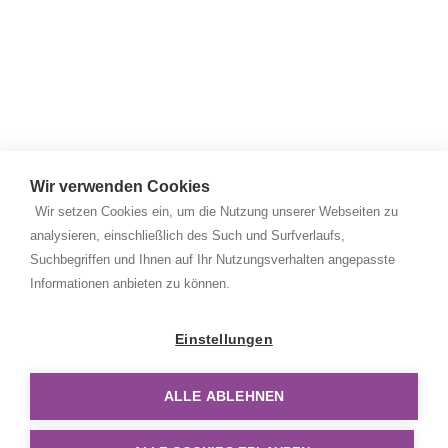
Wir verwenden Cookies
Wir setzen Cookies ein, um die Nutzung unserer Webseiten zu
analysieren, einschließlich des Such und Surfverlaufs,
Suchbegriffen und Ihnen auf Ihr Nutzungsverhalten angepasste
Copyright © 2026 Rehan Medizingeräte Handels GmbH. Alle
Informationen anbieten zu können.
Rechte vorbehalten
AGB und Datenschutz
Einstellungen
Impressum
ALLE ABLEHNEN
Haftungsausschluss