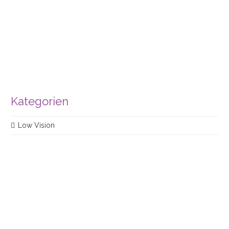
Kategorien
Low Vision
REHAN Medizingeräte Handels GmbH
Geschäftsführerin: Judith van Doren