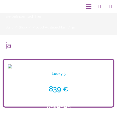
Sie befinden sich hier:
Start
/
Shop
/
Product Austauschbar
/
ja
ja
Looky 5
839
€
Ansehen